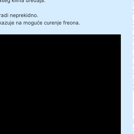
ašeg klima uređaja:
 radi neprekidno.
ukazuje na moguće curenje freona.