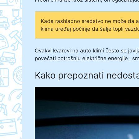
Kada rashladno sredstvo ne može da ap
klima uređaj počinje da šalje topli vazd
Ovakvi kvarovi na auto klimi često se javl
povećati potrošnju električne energije i s
Kako prepoznati nedosta