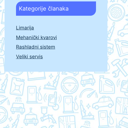
Kategorije članaka
Limarija
Mehanički kvarovi
Rashladni sistem
Veliki servis