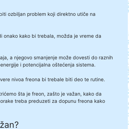
ti ozbiljan problem koji direktno utiče na
di onako kako bi trebala, možda je vreme da
đaja, a njegovo smanjenje može dovesti do raznih
energije i potencijalna oštećenja sistema.
re nivoa freona bi trebale biti deo te rutine.
ićemo šta je freon, zašto je važan, kako da
korake treba preduzeti za dopunu freona kako
ažan?