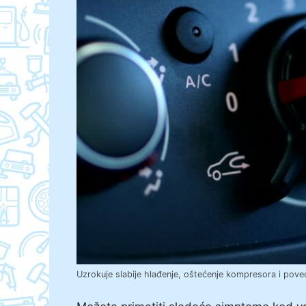
Uzrokuje slabije hlađenje, oštećenje kompresora i poveć