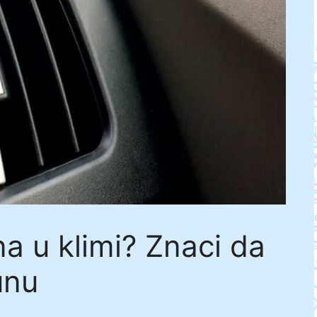
a u klimi? Znaci da
unu