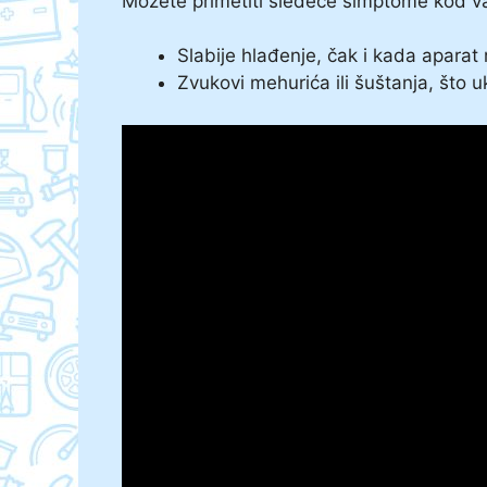
Možete primetiti sledeće simptome kod v
Slabije hlađenje, čak i kada aparat
Zvukovi mehurića ili šuštanja, što 