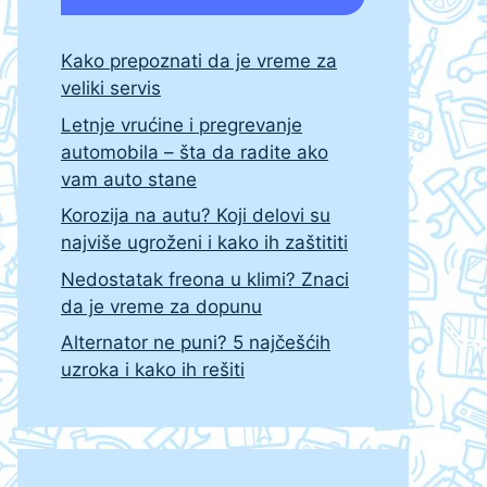
Kako prepoznati da je vreme za
veliki servis
Letnje vrućine i pregrevanje
automobila – šta da radite ako
vam auto stane
Korozija na autu? Koji delovi su
najviše ugroženi i kako ih zaštititi
Nedostatak freona u klimi? Znaci
da je vreme za dopunu
Alternator ne puni? 5 najčešćih
uzroka i kako ih rešiti