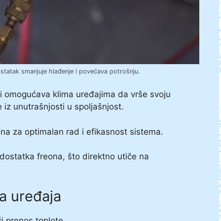
statak smanjuje hlađenje i povećava potrošnju.
oji omogućava klima uređajima da vrše svoju
 iz unutrašnjosti u spoljašnjost.
dna za optimalan rad i efikasnost sistema.
statka freona, što direktno utiče na
a uređaja
i prenos toplote.