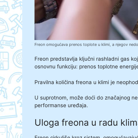
Freon omogućava prenos toplote u klimi, a njegov nedo
Freon predstavlja ključni rashladni gas k
osnovnu funkciju: prenos toplotne energije
Pravilna količina freona u klimi je neopho
U suprotnom, može doći do značajnog nedo
performanse uređaja.
Uloga freona u radu klim
Freon cirkuliše kroz sistem, omogućavajuć