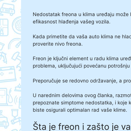
Nedostatak freona u klima uređaju može bi
efikasnost hlađenja vašeg vozila.
Kada primetite da vaša auto klima ne hla
proverite nivo freona.
Freon je ključni element u radu klima ure
problema, uključujući povećanu potrošnju 
Preporučuje se redovno održavanje, a prove
U narednim delovima ovog članka, razmotr
prepoznate simptome nedostatka, i koje 
biste osigurali optimalan rad vaše klime.
Šta je freon i zašto je v