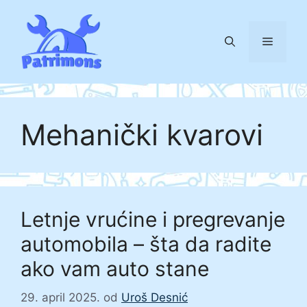
Skip
to
Menu
content
Mehanički kvarovi
Letnje vrućine i pregrevanje
automobila – šta da radite
ako vam auto stane
29. april 2025.
od
Uroš Desnić