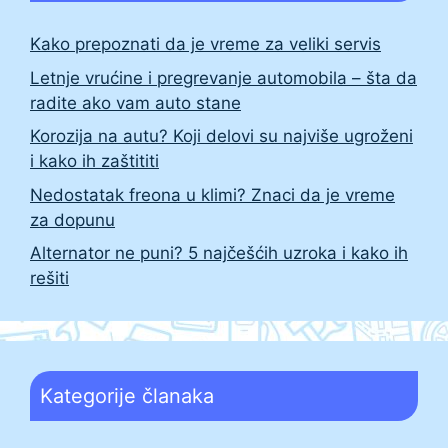
Kako prepoznati da je vreme za veliki servis
Letnje vrućine i pregrevanje automobila – šta da
radite ako vam auto stane
Korozija na autu? Koji delovi su najviše ugroženi
i kako ih zaštititi
Nedostatak freona u klimi? Znaci da je vreme
za dopunu
Alternator ne puni? 5 najčešćih uzroka i kako ih
rešiti
Kategorije članaka